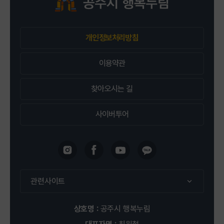
2026-09-13 ~ 2026-12-13
개인정보처리방침
공주시 행복누림 평생학습관 1층 무용실
신청 : 2명 / 정원 : 12명
이용약관
찾아오시는 길
접수중
사이버투어
평생학습관
강좌신청
(8주) 반려동물 건강간식
관련사이트
2026-09-20 ~ 2026-11-22
상호명 :
공주시 행복누림
공주시 행복누림 평생학습관 2층 차&제빵실