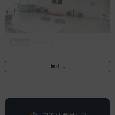
청소년수련관
대관신청
4층 강의실2_전통놀이 체험실
(토,일) 오전 9시~오후 6시
더보기
무료
행복누림 청소년수련관 4층
평생학습관
강좌신청
포포아트앤플레이(26~36개월)