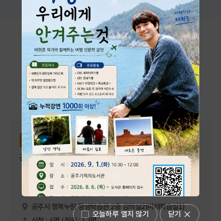
시설대관 및 프로그램
공주시 행복누림에서 진행하는 다양한 프로그램과 대관 시설을
안내합니다.
전체
강좌신청
대관신청
평생학습관
강좌신청
공감 낭독, 표현 스피치
2026-09-13 ~ 2026-12-13
공주시 행복누림 평생학습관 2층 강의실2(미래학습실1)
오늘하루 열지 않기
닫기
신청 : 4명 / 정원 : 12명