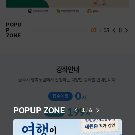
POPU
P
03
03
팝업 슬라
팝업
ZONE
강좌안내
공주시 행복누림에서 진행하는 다양한 강좌를 안내합니다.
0
접수예정
개
다음 슬라이드
POPUP ZONE
199
1
6
/
접수중
개
이전 슬라이드
960
접수마감
개