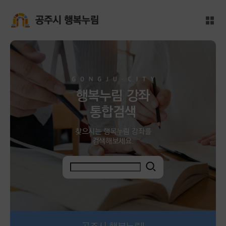
메인본문 바로가기
대메뉴 바로가기
전체
공주시 행복누림
행복누림 강좌
통합검색
찾으시는 행복누림 강좌를
검색해보세요.