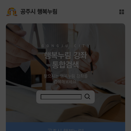
메인본문 바로가기
대메뉴 바로가기
전체
공주시 행복누림
행복누림 강좌
통합검색
찾으시는 행복누림 강좌를
검색해보세요.