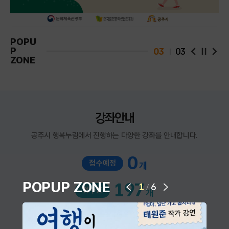
POPU
P
03
03
팝업 슬라
팝업
ZONE
강좌안내
공주시 행복누림에서 진행하는 다양한 강좌를 안내합니다.
0
접수예정
개
다음 슬라이드
POPUP ZONE
197
1
6
/
접수중
개
이전 슬라이드
962
접수마감
개