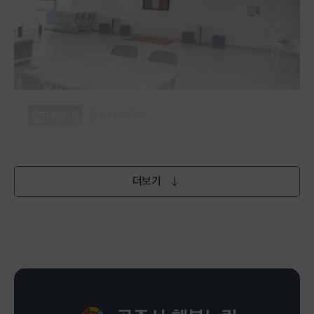
청소년수련관
대관신청
4층 강의실2_전통놀이 체험실
(토,일) 오전 9시~오후 6시
더보기
무료
행복누림 청소년수련관 4층
평생학습관
강좌신청
포포아트앤플레이(26~36개월)