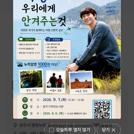
시설대관 및 프로그램
공주시 행복누림에서 진행하는 다양한 프로그램과 대관 시설을
안내합니다.
전체
강좌신청
대관신청
평생학습관
강좌신청
공감 낭독, 표현 스피치
2026-09-13 ~ 2026-12-13
공주시 행복누림 평생학습관 2층 강의실2(미래학습실1)
오늘하루 열지 않기
닫기
신청 : 4명 / 정원 : 12명