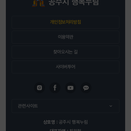
2026-09-13 ~ 2026-12-13
개인정보처리방침
공주시 행복누림 평생학습관 1층 무용실
신청 : 2명 / 정원 : 12명
이용약관
찾아오시는 길
접수중
사이버투어
평생학습관
강좌신청
(8주) 반려동물 건강간식
관련사이트
2026-09-20 ~ 2026-11-22
상호명 :
공주시 행복누림
공주시 행복누림 평생학습관 2층 차&제빵실