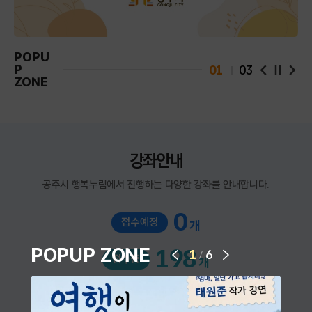
POPU
P
01
03
팝업 슬라
팝업
ZONE
강좌안내
공주시 행복누림에서 진행하는 다양한 강좌를 안내합니다.
0
접수예정
개
다음 슬라이드
POPUP ZONE
198
1
6
/
접수중
개
이전 슬라이드
961
접수마감
개