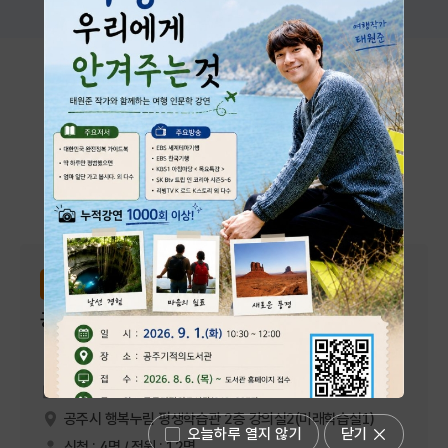
시설대관 및 프로그램
공주시 행복누림에서 진행하는 다양한 프로그램과 대관 시설을
안내합니다.
전체
강좌신청
대관신청
평생학습관
강좌신청
공감 낭독, 표현 스피치
2026-09-13 ~ 2026-12-13
공주시 행복누림 평생학습관 2층 강의실2(미래학습실1)
오늘하루 열지 않기
닫기
신청 : 4명 / 정원 : 12명