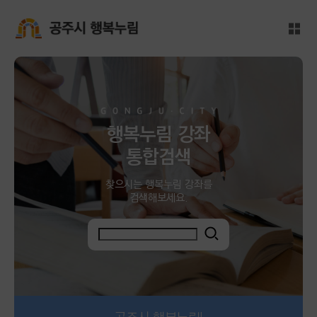
메인본문 바로가기
대메뉴 바로가기
전체
공주시 행복누림
행복누림 강좌
통합검색
찾으시는 행복누림 강좌를
검색해보세요.