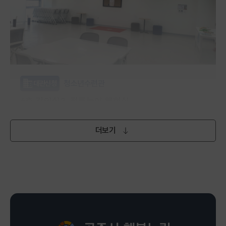
청소년수련관
대관신청
4층 강의실2_전통놀이 체험실
(토,일) 오전 9시~오후 6시
더보기
무료
행복누림 청소년수련관 4층
평생학습관
강좌신청
포포아트앤플레이(26~36개월)