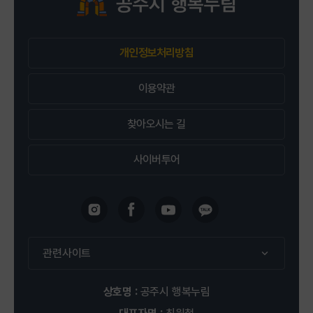
2026-09-13 ~ 2026-12-13
개인정보처리방침
공주시 행복누림 평생학습관 1층 무용실
신청 : 2명 / 정원 : 12명
이용약관
찾아오시는 길
접수중
사이버투어
평생학습관
강좌신청
(8주) 반려동물 건강간식
관련사이트
2026-09-20 ~ 2026-11-22
상호명 :
공주시 행복누림
공주시 행복누림 평생학습관 2층 차&제빵실