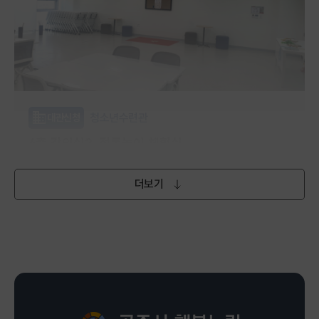
청소년수련관
대관신청
4층 강의실2_전통놀이 체험실
(토,일) 오전 9시~오후 6시
더보기
무료
행복누림 청소년수련관 4층
평생학습관
강좌신청
포포아트앤플레이(26~36개월)