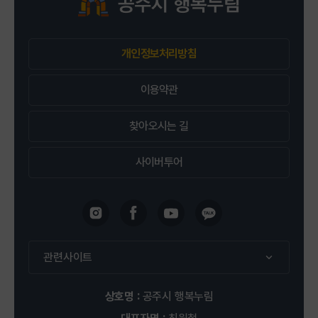
2026-09-13 ~ 2026-12-13
개인정보처리방침
공주시 행복누림 평생학습관 1층 무용실
신청 : 2명 / 정원 : 12명
이용약관
찾아오시는 길
접수중
사이버투어
평생학습관
강좌신청
(8주) 반려동물 건강간식
관련사이트
2026-09-20 ~ 2026-11-22
상호명 :
공주시 행복누림
공주시 행복누림 평생학습관 2층 차&제빵실