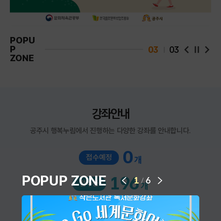
POPU
P
03
03
팝업 슬라
팝업
ZONE
강좌안내
공주시 행복누림에서 진행하는 다양한 강좌를 안내합니다.
0
접수예정
개
다음 슬라이드
POPUP ZONE
196
1
6
/
접수중
개
이전 슬라이드
964
접수마감
개