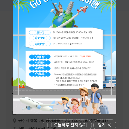
시설대관 및 프로그램
공주시 행복누림에서 진행하는 다양한 프로그램과 대관 시설을
안내합니다.
전체
강좌신청
대관신청
평생학습관
강좌신청
공감 낭독, 표현 스피치
2026-09-13 ~ 2026-12-13
공주시 행복누림 평생학습관 2층 강의실2(미래학습실1)
오늘하루 열지 않기
닫기
신청 : 5명 / 정원 : 12명