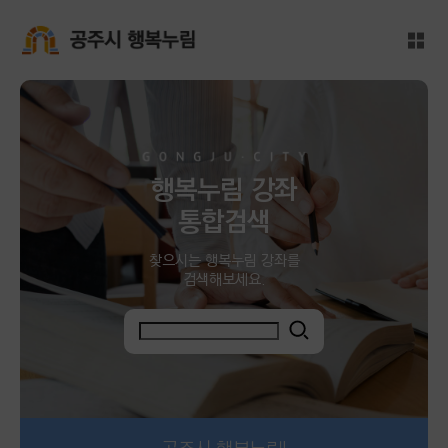
메인본문 바로가기
대메뉴 바로가기
전체
공주시 행복누림
행복누림 강좌
통합검색
찾으시는 행복누림 강좌를
검색해보세요.