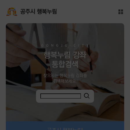
메인본문 바로가기
대메뉴 바로가기
전체
공주시 행복누림
행복누림 강좌
통합검색
찾으시는 행복누림 강좌를
검색해보세요.