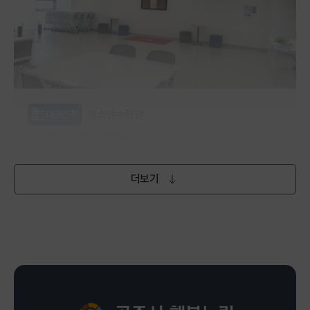
청소년수련관
대관신청
4층 강의실2_전통놀이 체험실
(토,일) 오전 9시~오후 6시
더보기
무료
행복누림 청소년수련관 4층
평생학습관
강좌신청
포포아트앤플레이(26~36개월)