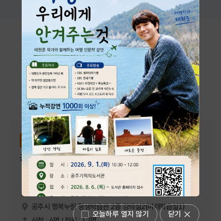
시설대관 및 프로그램
공주시 행복누림에서 진행하는 다양한 프로그램과 대관 시설을
안내합니다.
전체
강좌신청
대관신청
평생학습관
강좌신청
공감 낭독, 표현 스피치
2026-09-13 ~ 2026-12-13
공주시 행복누림 평생학습관 2층 강의실2(미래학습실1)
오늘하루 열지 않기
닫기
신청 : 4명 / 정원 : 12명