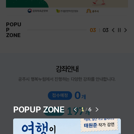
POPU
P
03
03
팝업 슬라
팝업
ZONE
강좌안내
공주시 행복누림에서 진행하는 다양한 강좌를 안내합니다.
0
접수예정
개
다음 슬라이드
POPUP ZONE
197
1
6
/
접수중
개
이전 슬라이드
962
접수마감
개