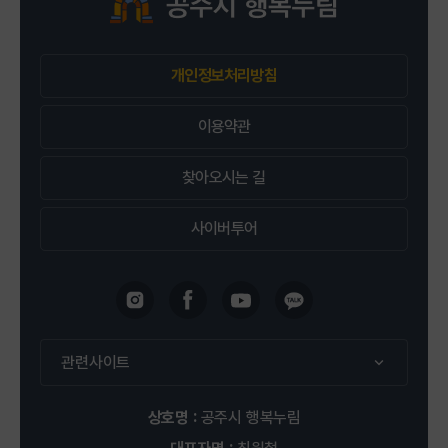
2026-09-13 ~ 2026-12-13
개인정보처리방침
공주시 행복누림 평생학습관 1층 무용실
신청 : 2명 / 정원 : 12명
이용약관
찾아오시는 길
접수중
사이버투어
평생학습관
강좌신청
(8주) 반려동물 건강간식
관련사이트
2026-09-20 ~ 2026-11-22
상호명 :
공주시 행복누림
공주시 행복누림 평생학습관 2층 차&제빵실