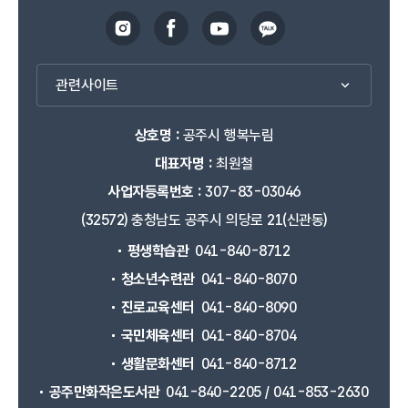
관련사이트
상호명 :
공주시 행복누림
대표자명 :
최원철
사업자등록번호 :
307-83-03046
(32572) 충청남도 공주시 의당로 21(신관동)
평생학습관
041-840-8712
청소년수련관
041-840-8070
진로교육센터
041-840-8090
국민체육센터
041-840-8704
생활문화센터
041-840-8712
공주만화작은도서관
041-840-2205 / 041-853-2630