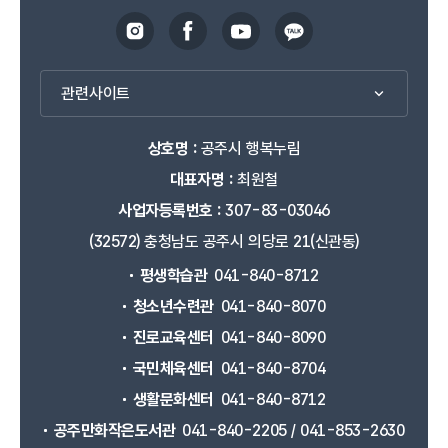
관련사이트
상호명 :
공주시 행복누림
대표자명 :
최원철
사업자등록번호 :
307-83-03046
(32572) 충청남도 공주시 의당로 21(신관동)
평생학습관
041-840-8712
청소년수련관
041-840-8070
진로교육센터
041-840-8090
국민체육센터
041-840-8704
생활문화센터
041-840-8712
공주만화작은도서관
041-840-2205 / 041-853-2630