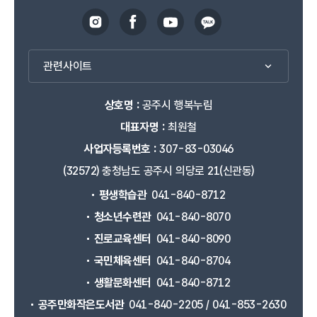
관련사이트
상호명 :
공주시 행복누림
대표자명 :
최원철
사업자등록번호 :
307-83-03046
(32572) 충청남도 공주시 의당로 21(신관동)
평생학습관
041-840-8712
청소년수련관
041-840-8070
진로교육센터
041-840-8090
국민체육센터
041-840-8704
생활문화센터
041-840-8712
공주만화작은도서관
041-840-2205 / 041-853-2630