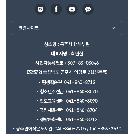
관련사이트
상호명 :
공주시 행복누림
대표자명 :
최원철
사업자등록번호 :
307-83-03046
(32572) 충청남도 공주시 의당로 21(신관동)
평생학습관
041-840-8712
청소년수련관
041-840-8070
진로교육센터
041-840-8090
국민체육센터
041-840-8704
생활문화센터
041-840-8712
공주만화작은도서관
041-840-2205 / 041-853-2630