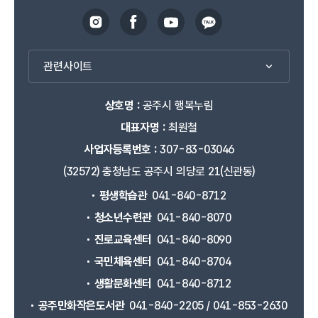
관련사이트
상호명 :
공주시 행복누림
대표자명 :
최원철
사업자등록번호 :
307-83-03046
(32572) 충청남도 공주시 의당로 21(신관동)
평생학습관
041-840-8712
청소년수련관
041-840-8070
진로교육센터
041-840-8090
국민체육센터
041-840-8704
생활문화센터
041-840-8712
공주만화작은도서관
041-840-2205 / 041-853-2630