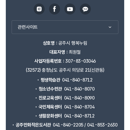
관련사이트
상호명 :
공주시 행복누림
대표자명 :
최원철
사업자등록번호 :
307-83-03046
(32572) 충청남도 공주시 의당로 21(신관동)
평생학습관
041-840-8712
청소년수련관
041-840-8070
진로교육센터
041-840-8090
국민체육센터
041-840-8704
생활문화센터
041-840-8712
공주만화작은도서관
041-840-2205 / 041-853-2630