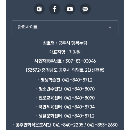
관련사이트
상호명 :
공주시 행복누림
대표자명 :
최원철
사업자등록번호 :
307-83-03046
(32572) 충청남도 공주시 의당로 21(신관동)
평생학습관
041-840-8712
청소년수련관
041-840-8070
진로교육센터
041-840-8090
국민체육센터
041-840-8704
생활문화센터
041-840-8712
공주만화작은도서관
041-840-2205 / 041-853-2630