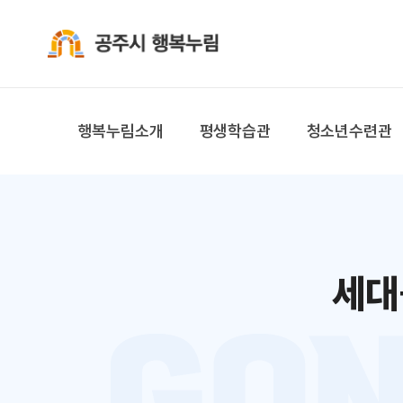
공주시 행복누림
행복누림소개
평생학습관
청소년수련관
세대