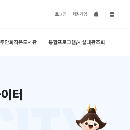
사이트맵
로그인
회원가입
팝업 열기
공주만화작은도서관
통합프로그램/시설대관조회
놀이터