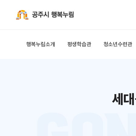
공주시 행복누림
행복누림소개
평생학습관
청소년수련관
세대