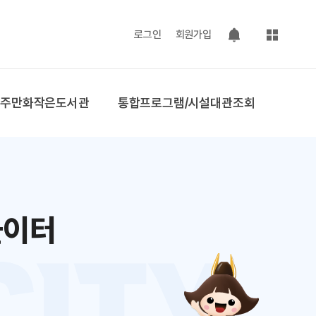
사이트맵
로그인
회원가입
팝업 열기
공주만화작은도서관
통합프로그램/시설대관조회
놀이터