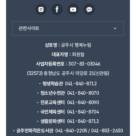
관련사이트
상호명 :
공주시 행복누림
대표자명 :
최원철
사업자등록번호 :
307-83-03046
(32572) 충청남도 공주시 의당로 21(신관동)
평생학습관
041-840-8712
청소년수련관
041-840-8070
진로교육센터
041-840-8090
국민체육센터
041-840-8704
생활문화센터
041-840-8712
공주만화작은도서관
041-840-2205 / 041-853-2630