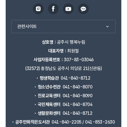
관련사이트
상호명 :
공주시 행복누림
대표자명 :
최원철
사업자등록번호 :
307-83-03046
(32572) 충청남도 공주시 의당로 21(신관동)
평생학습관
041-840-8712
청소년수련관
041-840-8070
진로교육센터
041-840-8090
국민체육센터
041-840-8704
생활문화센터
041-840-8712
공주만화작은도서관
041-840-2205 / 041-853-2630