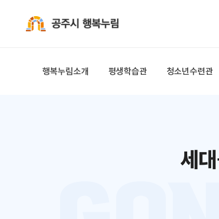
공주시 행복누림
행복누림소개
평생학습관
청소년수련관
세대