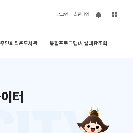
사이트맵
로그인
회원가입
팝업 열기
공주만화작은도서관
통합프로그램/시설대관조회
놀이터