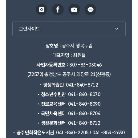
관련사이트
상호명 :
공주시 행복누림
대표자명 :
최원철
사업자등록번호 :
307-83-03046
(32572) 충청남도 공주시 의당로 21(신관동)
평생학습관
041-840-8712
청소년수련관
041-840-8070
진로교육센터
041-840-8090
국민체육센터
041-840-8704
생활문화센터
041-840-8712
공주만화작은도서관
041-840-2205 / 041-853-2630