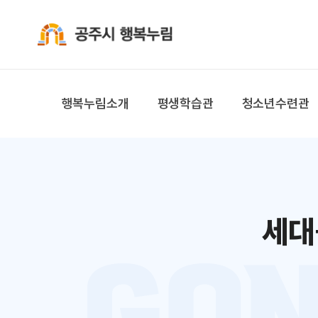
공주시 행복누림
행복누림소개
평생학습관
청소년수련관
세대