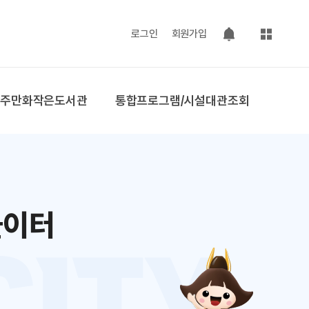
사이트맵
로그인
회원가입
팝업 열기
공주만화작은도서관
통합프로그램/시설대관조회
놀이터