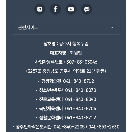
관련사이트
상호명 :
공주시 행복누림
대표자명 :
최원철
사업자등록번호 :
307-83-03046
(32572) 충청남도 공주시 의당로 21(신관동)
평생학습관
041-840-8712
청소년수련관
041-840-8070
진로교육센터
041-840-8090
국민체육센터
041-840-8704
생활문화센터
041-840-8712
공주만화작은도서관
041-840-2205 / 041-853-2630