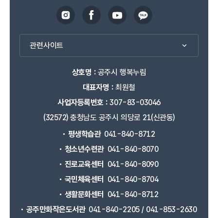
관련사이트
상호명 :
공주시 행복누림
대표자명 :
최원철
사업자등록번호 :
307-83-03046
(32572) 충청남도 공주시 의당로 21(신관동)
평생학습관
041-840-8712
청소년수련관
041-840-8070
진로교육센터
041-840-8090
국민체육센터
041-840-8704
생활문화센터
041-840-8712
공주만화작은도서관
041-840-2205 / 041-853-2630