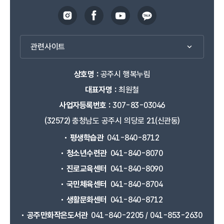
관련사이트
상호명 :
공주시 행복누림
대표자명 :
최원철
사업자등록번호 :
307-83-03046
(32572) 충청남도 공주시 의당로 21(신관동)
평생학습관
041-840-8712
청소년수련관
041-840-8070
진로교육센터
041-840-8090
국민체육센터
041-840-8704
생활문화센터
041-840-8712
공주만화작은도서관
041-840-2205 / 041-853-2630