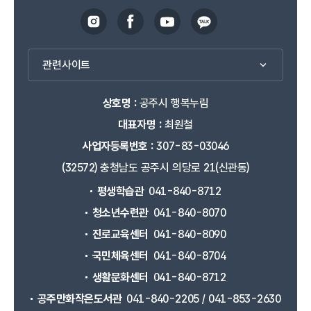
관련사이트
상호명 :
공주시 행복누림
대표자명 :
최원철
사업자등록번호 :
307-83-03046
(32572) 충청남도 공주시 의당로 21(신관동)
평생학습관
041-840-8712
청소년수련관
041-840-8070
진로교육센터
041-840-8090
국민체육센터
041-840-8704
생활문화센터
041-840-8712
공주만화작은도서관
041-840-2205 / 041-853-2630