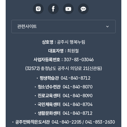
관련사이트
상호명 :
공주시 행복누림
대표자명 :
최원철
사업자등록번호 :
307-83-03046
(32572) 충청남도 공주시 의당로 21(신관동)
평생학습관
041-840-8712
청소년수련관
041-840-8070
진로교육센터
041-840-8090
국민체육센터
041-840-8704
생활문화센터
041-840-8712
공주만화작은도서관
041-840-2205 / 041-853-2630