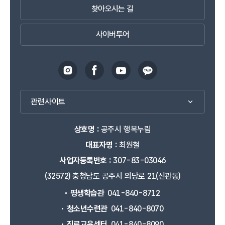
찾아오시는 길
사이버투어
관련사이트
상호명 :
공주시 행복누림
대표자명 :
최원철
사업자등록번호 :
307-83-03046
(32572) 충청남도 공주시 의당로 21(신관동)
평생학습관
041-840-8712
청소년수련관
041-840-8070
진로교육센터
041-840-8090