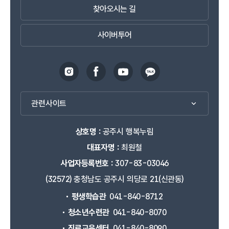
찾아오시는 길
사이버투어
관련사이트
상호명 :
공주시 행복누림
대표자명 :
최원철
사업자등록번호 :
307-83-03046
(32572) 충청남도 공주시 의당로 21(신관동)
평생학습관
041-840-8712
청소년수련관
041-840-8070
진로교육센터
041-840-8090