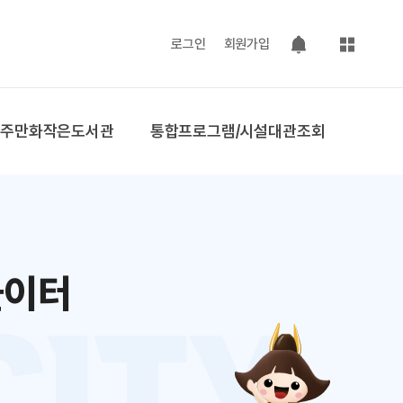
사이트맵
로그인
회원가입
팝업 열기
공주만화작은도서관
통합프로그램/시설대관조회
놀이터