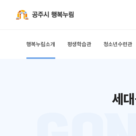
공주시 행복누림
행복누림소개
평생학습관
청소년수련관
세대