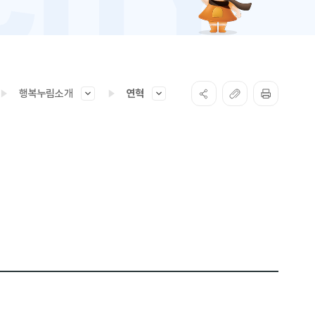
행복누림소개
연혁