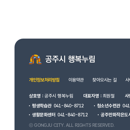
개인정보처리방침
이용약관
찾아오시는 길
사
상호명 :
공주시 행복누림
대표자명 :
최원철
사
평생학습관
041-840-8712
청소년수련관
04
생활문화센터
041-840-8712
공주만화작은도
ⓒ GONGJU CITY.
ALL RIGHTS RESERVED.