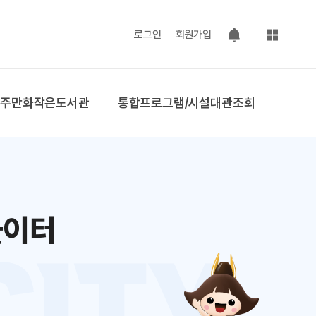
사이트맵
로그인
회원가입
팝업 열기
공주만화작은도서관
통합프로그램/시설대관조회
놀이터