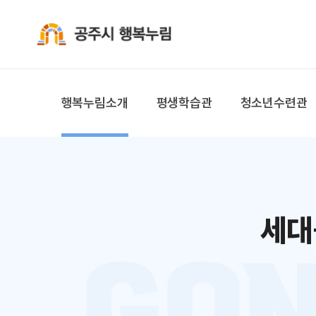
공주시 행복누림
행복누림소개
평생학습관
청소년수련관
세대