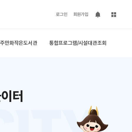
사이트맵
로그인
회원가입
팝업 열기
공주만화작은도서관
통합프로그램/시설대관조회
놀이터