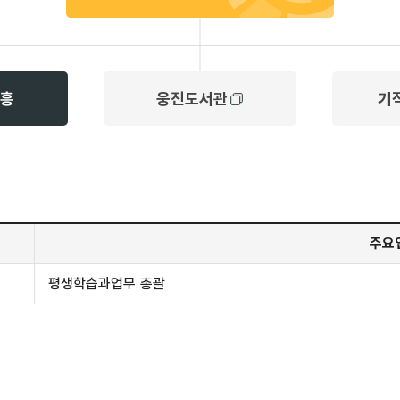
흥
웅진도서관
기
주요
평생학습과업무 총괄