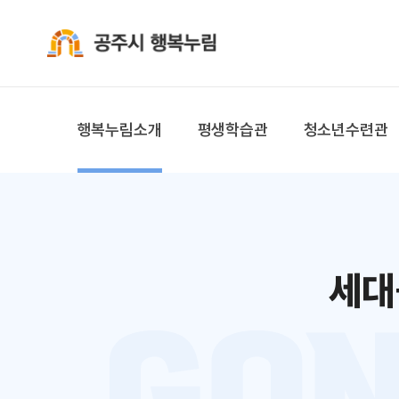
공주시 행복누림
행복누림소개
평생학습관
청소년수련관
세대