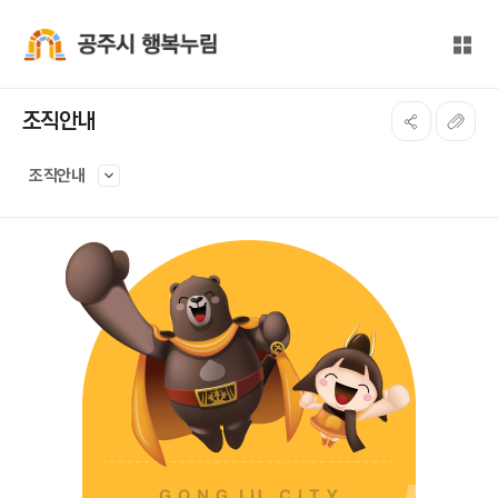
본문 바로가기
대메뉴 바로가기
전체
공주시 행복누림
조직안내
조직안내