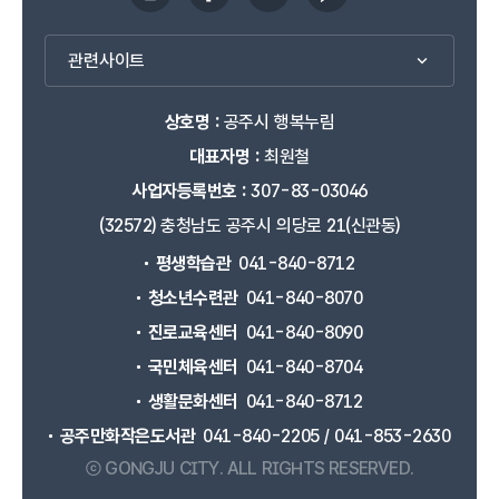
관련사이트
상호명 :
공주시 행복누림
대표자명 :
최원철
사업자등록번호 :
307-83-03046
(32572) 충청남도 공주시 의당로 21(신관동)
평생학습관
041-840-8712
청소년수련관
041-840-8070
진로교육센터
041-840-8090
국민체육센터
041-840-8704
생활문화센터
041-840-8712
공주만화작은도서관
041-840-2205 / 041-853-2630
ⓒ GONGJU CITY.
ALL RIGHTS RESERVED.