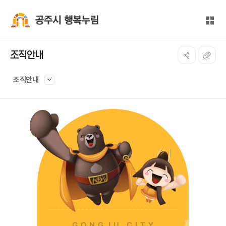
본문 바로가기
대메뉴 바로가기
전체
공주시 행복누림
조직안내
조직안내