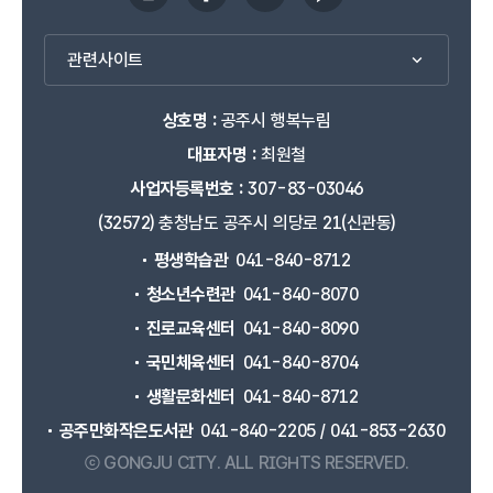
관련사이트
상호명 :
공주시 행복누림
대표자명 :
최원철
사업자등록번호 :
307-83-03046
(32572) 충청남도 공주시 의당로 21(신관동)
평생학습관
041-840-8712
청소년수련관
041-840-8070
진로교육센터
041-840-8090
국민체육센터
041-840-8704
생활문화센터
041-840-8712
공주만화작은도서관
041-840-2205 / 041-853-2630
ⓒ GONGJU CITY.
ALL RIGHTS RESERVED.