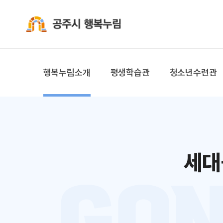
공주시 행복누림
행복누림소개
평생학습관
청소년수련관
세대