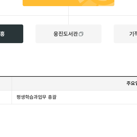
흥
웅진도서관
기
주요
평생학습과업무 총괄