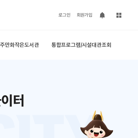
사이트맵
로그인
회원가입
팝업 열기
공주만화작은도서관
통합프로그램/시설대관조회
놀이터