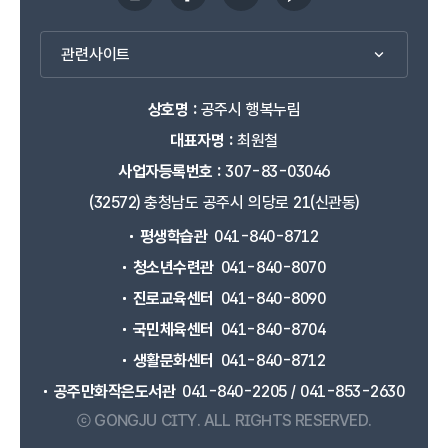
관련사이트
상호명 :
공주시 행복누림
대표자명 :
최원철
사업자등록번호 :
307-83-03046
(32572) 충청남도 공주시 의당로 21(신관동)
평생학습관
041-840-8712
청소년수련관
041-840-8070
진로교육센터
041-840-8090
국민체육센터
041-840-8704
생활문화센터
041-840-8712
공주만화작은도서관
041-840-2205 / 041-853-2630
ⓒ GONGJU CITY.
ALL RIGHTS RESERVED.