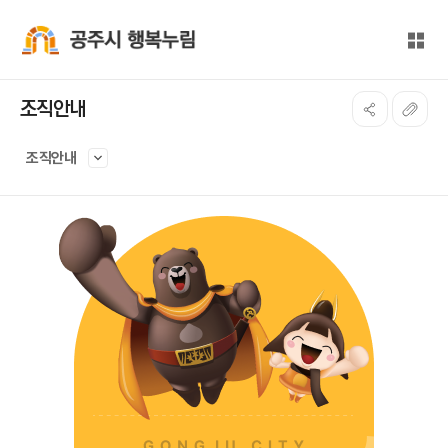
본문 바로가기
대메뉴 바로가기
전체
공주시 행복누림
조직안내
조직안내