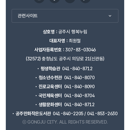
관련사이트
상호명 :
공주시 행복누림
대표자명 :
최원철
사업자등록번호 :
307-83-03046
(32572) 충청남도 공주시 의당로 21(신관동)
평생학습관
041-840-8712
청소년수련관
041-840-8070
진로교육센터
041-840-8090
국민체육센터
041-840-8704
생활문화센터
041-840-8712
공주만화작은도서관
041-840-2205 / 041-853-2630
ⓒ GONGJU CITY.
ALL RIGHTS RESERVED.