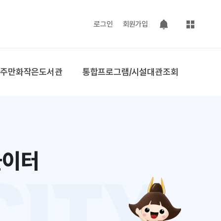
사이트맵
로그인
회원가입
팝업 열기
공주만화작은도서관
통합프로그램/시설대관조회
놀이터