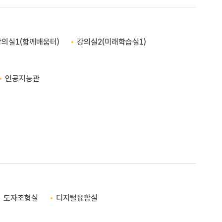
강의실1(함께배움터)
강의실2(미래학습실1)
인공지능관
도자조형실
디지털융합실