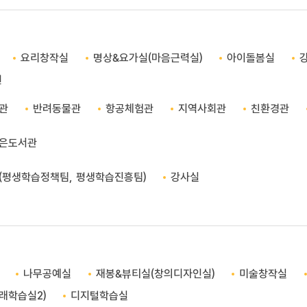
요리창작실
명상&요가실(마음근력실)
아이돌봄실
원
관
반려동물관
항공체험관
지역사회관
친환경관
은도서관
(평생학습정책팀, 평생학습진흥팀)
강사실
나무공예실
재봉&뷰티실(창의디자인실)
미술창작실
래학습실2)
디지털학습실