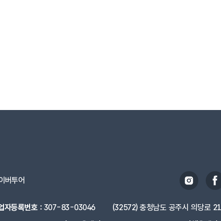
이버투어
업자등록번호 :
307-83-03046
(32572) 충청남도 공주시 의당로 2