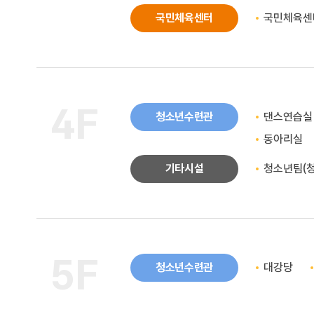
국민체육센터
국민체육센터
4F
청소년수련관
댄스연습실
동아리실
기타시설
청소년팀(
5F
청소년수련관
대강당