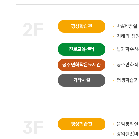
2F
평생학습관
차&제빵실
지혜의 정
진로교육센터
법과학수사
공주만화작은도서관
공주만화작
기타시설
평생학습과
3F
평생학습관
음악창작실
강의실3(미