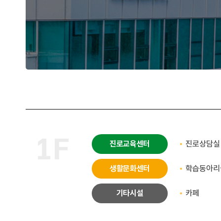
1F
진로교육센터
진로상담실
생활문화센터
학습동아리
기타시설
카페