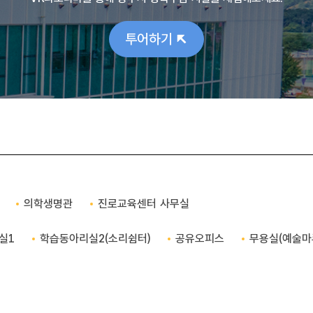
투어하기
의학생명관
진로교육센터 사무실
실1
학습동아리실2(소리쉼터)
공유오피스
무용실(예술마