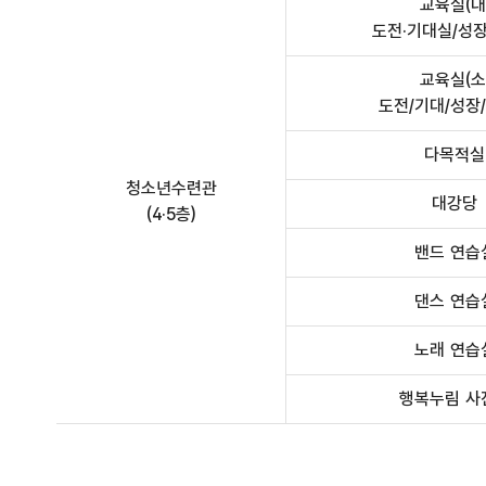
교육실(대
도전·기대실/성
교육실(소
도전/기대/성장
다목적실
청소년수련관
대강당
(4·5층)
밴드 연습
댄스 연습
노래 연습
행복누림 사