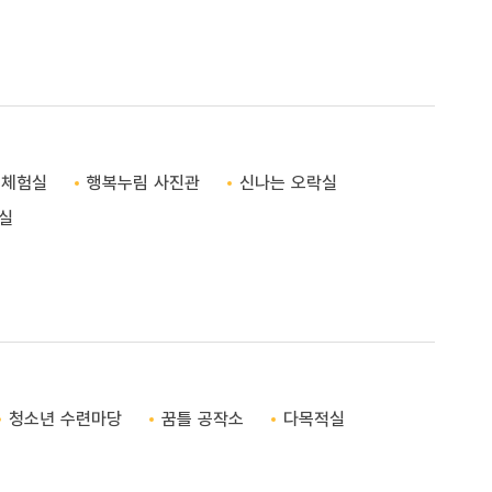
털체험실
행복누림 사진관
신나는 오락실
실
청소년 수련마당
꿈틀 공작소
다목적실