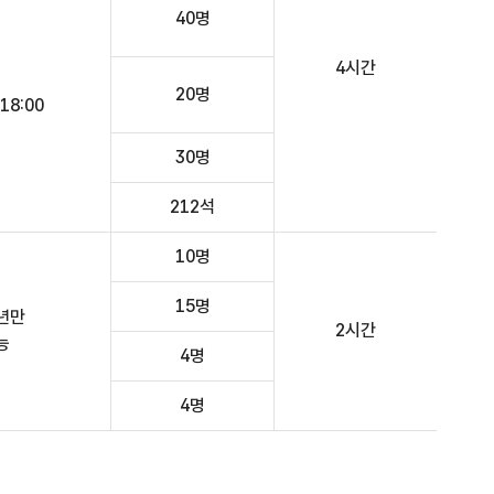
40명
4시간
20명
18:00
30명
212석
10명
15명
년만
2시간
능
4명
4명