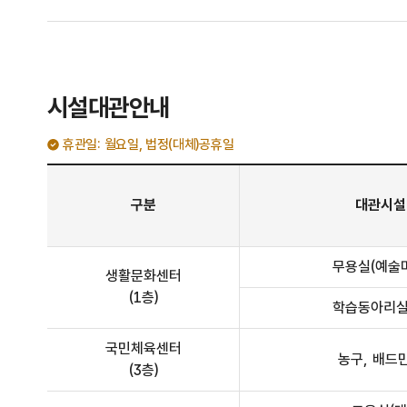
시설대관안내
휴관일: 월요일, 법정(대체)공휴일
시설대관안내 - 구분, 대관시설, 운영시간(평일(화~금), 주말(토~일), 수용인원, 1일 최대 이용시간) 정보 제공
구분
대관시설
무용실(예술
생활문화센터
(1층)
학습동아리실
국민체육센터
농구, 배드
(3층)