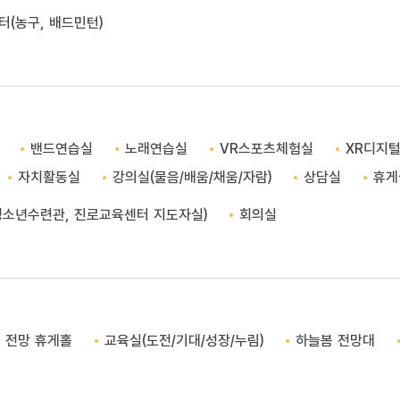
(농구, 배드민턴)
밴드연습실
노래연습실
VR스포츠체험실
XR디지
자치활동실
강의실(물음/배움/채움/자람)
상담실
휴게
청소년수련관, 진로교육센터 지도자실)
회의실
전망 휴게홀
교육실(도전/기대/성장/누림)
하늘봄 전망대