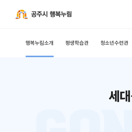
공주시 행복누림
행복누림소개
평생학습관
청소년수련관
세대