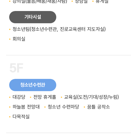
강의실(물음/배움/채움/자람)
상담실
휴게실
기타시설
청소년팀(청소년수련관, 진로교육센터 지도자실)
회의실
5F
청소년수련관
대강당
전망 휴게홀
교육실(도전/기대/성장/누림)
하늘봄 전망대
청소년 수련마당
꿈틀 공작소
다목적실