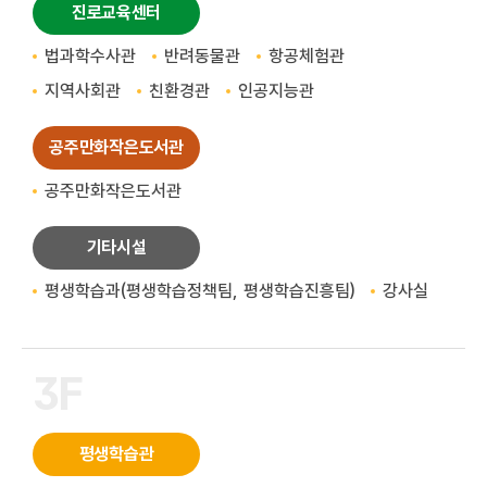
진로교육센터
법과학수사관
반려동물관
항공체험관
지역사회관
친환경관
인공지능관
공주만화작은도서관
공주만화작은도서관
기타시설
평생학습과(평생학습정책팀, 평생학습진흥팀)
강사실
3F
평생학습관