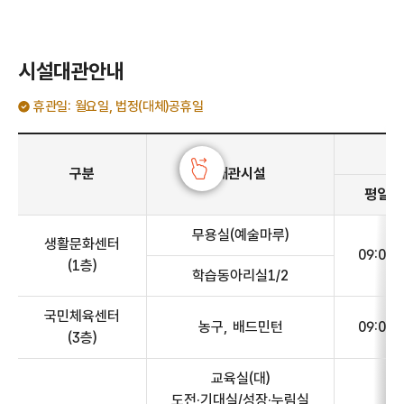
시설대관안내
휴관일: 월요일, 법정(대체)공휴일
시설대관안내 - 구분, 대관시설, 운영시간(평일(화~금), 주말(토~일), 수용인원, 1일 최대 이용시간) 정보 제공
구분
대관시설
평일(화
무용실(예술마루)
생활문화센터
09:00~
(1층)
학습동아리실1/2
국민체육센터
농구, 배드민턴
09:00~
(3층)
교육실(대)
도전·기대실/성장·누림실