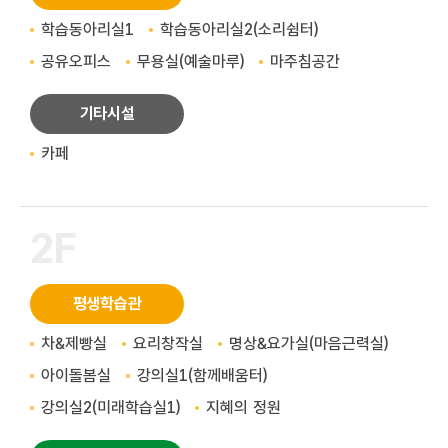
학습동아리실1
학습동아리실2(소리쉼터)
공유오피스
무용실(예술마루)
마주침공간
기타시설
카페
2F
평생학습관
차&제빵실
요리창작실
명상&요가실(마음근력실)
아이돌봄실
강의실1(함께배움터)
강의실2(미래학습실1)
지혜의 정원