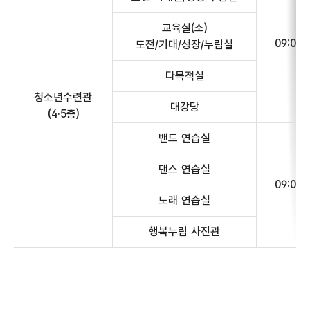
교육실(소)
09:00~
도전/기대/성장/누림실
다목적실
청소년수련관
대강당
(4·5층)
밴드 연습실
댄스 연습실
09:00~
노래 연습실
행복누림 사진관