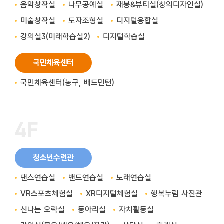
음악창작실
나무공예실
재봉&뷰티실(창의디자인실)
미술창작실
도자조형실
디지털융합실
강의실3(미래학습실2)
디지털학습실
국민체육센터
국민체육센터(농구, 배드민턴)
4F
청소년수련관
댄스연습실
밴드연습실
노래연습실
VR스포츠체험실
XR디지털체험실
행복누림 사진관
신나는 오락실
동아리실
자치활동실