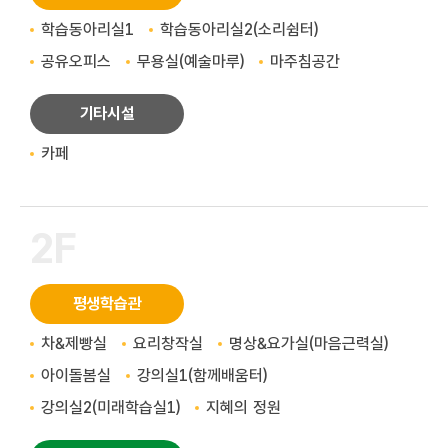
학습동아리실1
학습동아리실2(소리쉼터)
공유오피스
무용실(예술마루)
마주침공간
기타시설
카페
2F
평생학습관
차&제빵실
요리창작실
명상&요가실(마음근력실)
아이돌봄실
강의실1(함께배움터)
강의실2(미래학습실1)
지혜의 정원