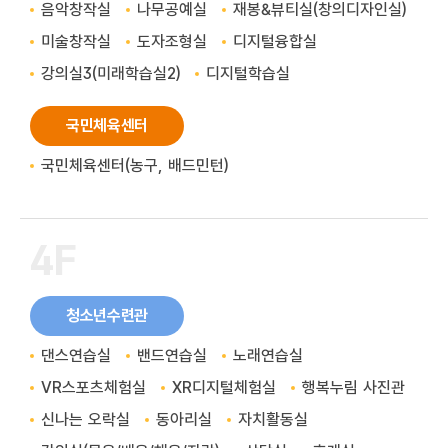
음악창작실
나무공예실
재봉&뷰티실(창의디자인실)
미술창작실
도자조형실
디지털융합실
강의실3(미래학습실2)
디지털학습실
국민체육센터
국민체육센터(농구, 배드민턴)
4F
청소년수련관
댄스연습실
밴드연습실
노래연습실
VR스포츠체험실
XR디지털체험실
행복누림 사진관
신나는 오락실
동아리실
자치활동실