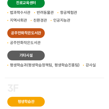
진로교육센터
법과학수사관
반려동물관
항공체험관
지역사회관
친환경관
인공지능관
공주만화작은도서관
공주만화작은도서관
기타시설
평생학습과(평생학습정책팀, 평생학습진흥팀)
강사실
3F
평생학습관