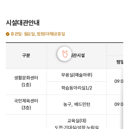
시설대관안내
휴관일: 월요일, 법정(대체)공휴일
시설대관안내 - 구분, 대관시설, 운영시간(평일(화~금), 주말(토~일), 수용인원, 1일 최대 이용시간) 정보 제공
구분
대관시설
평일(화
무용실(예술마루)
생활문화센터
09:00~
(1층)
학습동아리실1/2
국민체육센터
농구, 배드민턴
09:00~
(3층)
교육실(대)
도전·기대실/성장·누림실