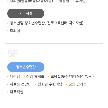
강의실(물음/배움/채움/자람)
상담실
휴게실
기타시설
청소년팀(청소년수련관, 진로교육센터 지도자실)
회의실
5F
청소년수련관
대강당
전망 휴게홀
교육실(도전/기대/성장/누림)
하늘봄 전망대
청소년 수련마당
꿈틀 공작소
다목적실