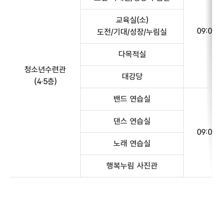
교육실(소)
09:00~
도전/기대/성장/누림실
다목적실
청소년수련관
대강당
(4·5층)
밴드 연습실
댄스 연습실
09:00~
노래 연습실
행복누림 사진관