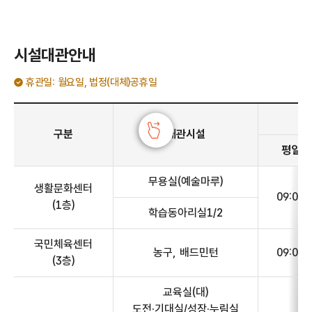
시설대관안내
휴관일: 월요일, 법정(대체)공휴일
시설대관안내 - 구분, 대관시설, 운영시간(평일(화~금), 주말(토~일), 수용인원, 1일 최대 이용시간) 정보 제공
구분
대관시설
평일(화
무용실(예술마루)
생활문화센터
09:00~
(1층)
학습동아리실1/2
국민체육센터
농구, 배드민턴
09:00~
(3층)
교육실(대)
도전·기대실/성장·누림실