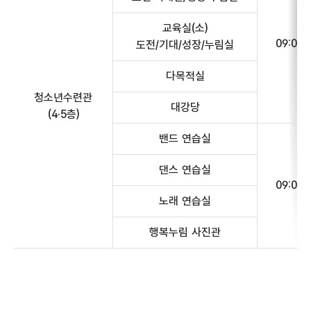
교육실(소)
09:00~
도전/기대/성장/누림실
다목적실
청소년수련관
대강당
(4·5층)
밴드 연습실
댄스 연습실
09:00~
노래 연습실
행복누림 사진관