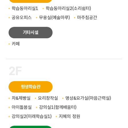
학습동아리실1
학습동아리실2(소리쉼터)
공유오피스
무용실(예술마루)
마주침공간
기타시설
카페
2F
평생학습관
차&제빵실
요리창작실
명상&요가실(마음근력실)
아이돌봄실
강의실1(함께배움터)
강의실2(미래학습실1)
지혜의 정원