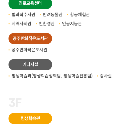
진로교육센터
법과학수사관
반려동물관
항공체험관
지역사회관
친환경관
인공지능관
공주만화작은도서관
공주만화작은도서관
기타시설
평생학습과(평생학습정책팀, 평생학습진흥팀)
강사실
3F
평생학습관