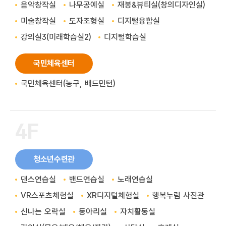
음악창작실
나무공예실
재봉&뷰티실(창의디자인실)
미술창작실
도자조형실
디지털융합실
강의실3(미래학습실2)
디지털학습실
국민체육센터
국민체육센터(농구, 배드민턴)
4F
청소년수련관
댄스연습실
밴드연습실
노래연습실
VR스포츠체험실
XR디지털체험실
행복누림 사진관
신나는 오락실
동아리실
자치활동실