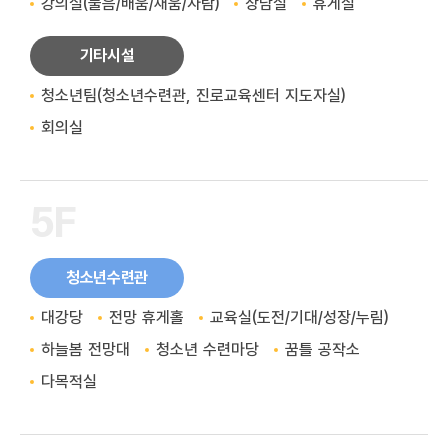
강의실(물음/배움/채움/자람)
상담실
휴게실
기타시설
청소년팀(청소년수련관, 진로교육센터 지도자실)
회의실
5F
청소년수련관
대강당
전망 휴게홀
교육실(도전/기대/성장/누림)
하늘봄 전망대
청소년 수련마당
꿈틀 공작소
다목적실