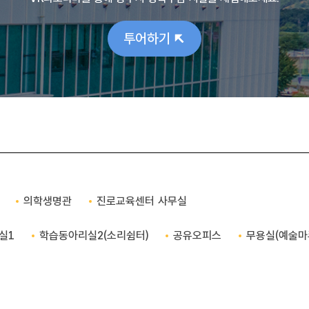
투어하기
의학생명관
진로교육센터 사무실
실1
학습동아리실2(소리쉼터)
공유오피스
무용실(예술마