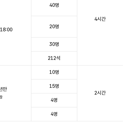
40명
4시간
20명
18:00
30명
212석
10명
15명
년만
2시간
능
4명
4명