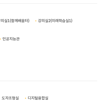
강의실1(함께배움터)
강의실2(미래학습실1)
인공지능관
도자조형실
디지털융합실