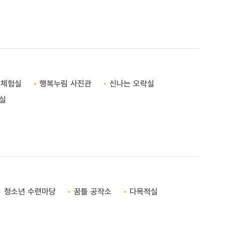
털체험실
행복누림 사진관
신나는 오락실
실
청소년 수련마당
꿈틀 공작소
다목적실