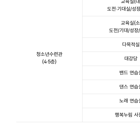
교육실(대
도전·기대실/성
교육실(소
도전/기대/성장
다목적실
청소년수련관
대강당
(4·5층)
밴드 연습
댄스 연습
노래 연습
행복누림 사