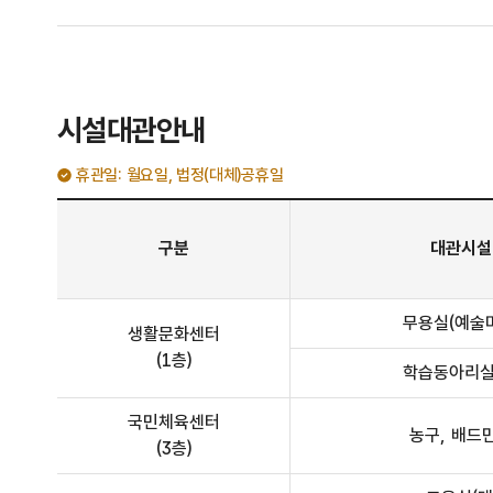
시설대관안내
휴관일: 월요일, 법정(대체)공휴일
시설대관안내 - 구분, 대관시설, 운영시간(평일(화~금), 주말(토~일), 수용인원, 1일 최대 이용시간) 정보 제공
구분
대관시설
무용실(예술
생활문화센터
(1층)
학습동아리실
국민체육센터
농구, 배드
(3층)