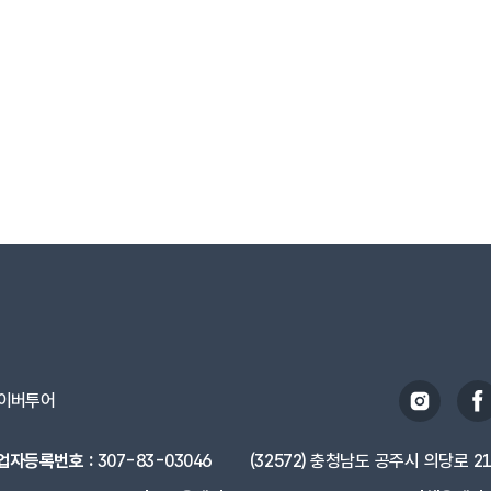
이버투어
업자등록번호 :
307-83-03046
(32572) 충청남도 공주시 의당로 2