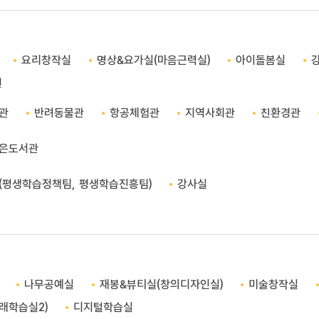
요리창작실
명상&요가실(마음근력실)
아이돌봄실
원
관
반려동물관
항공체험관
지역사회관
친환경관
은도서관
(평생학습정책팀, 평생학습진흥팀)
강사실
나무공예실
재봉&뷰티실(창의디자인실)
미술창작실
래학습실2)
디지털학습실