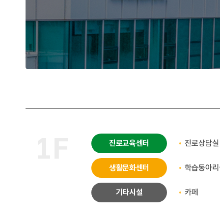
1F
진로교육센터
진로상담실
생활문화센터
학습동아리
기타시설
카페