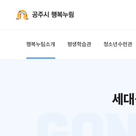
공주시 행복누림
행복누림소개
평생학습관
청소년수련관
세대