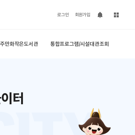
사이트맵
로그인
회원가입
팝업 열기
공주만화작은도서관
통합프로그램/시설대관조회
놀이터