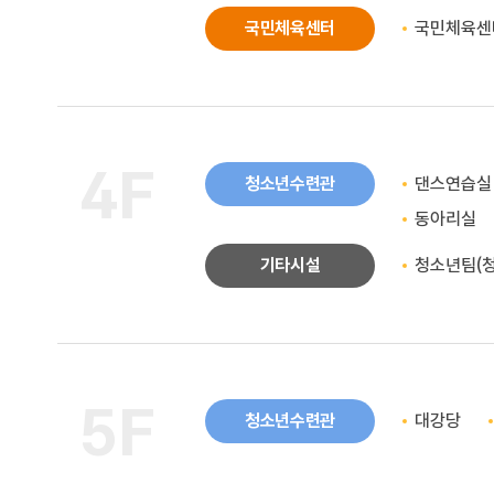
국민체육센터
국민체육센터
4F
청소년수련관
댄스연습실
동아리실
기타시설
청소년팀(
5F
청소년수련관
대강당