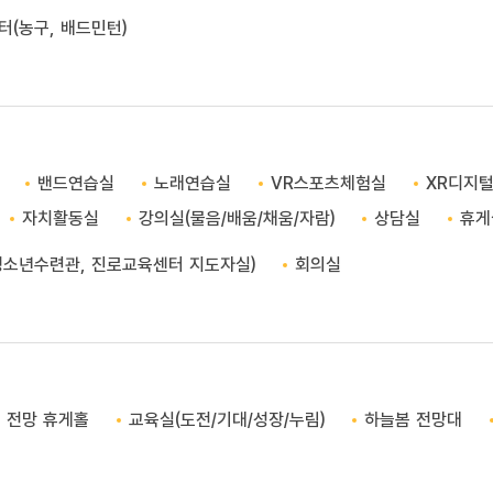
(농구, 배드민턴)
밴드연습실
노래연습실
VR스포츠체험실
XR디지
자치활동실
강의실(물음/배움/채움/자람)
상담실
휴게
청소년수련관, 진로교육센터 지도자실)
회의실
전망 휴게홀
교육실(도전/기대/성장/누림)
하늘봄 전망대