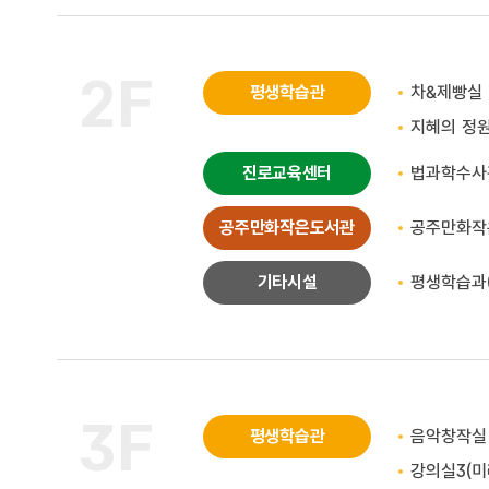
2F
평생학습관
차&제빵실
지혜의 정
진로교육센터
법과학수사
공주만화작은도서관
공주만화작
기타시설
평생학습과
3F
평생학습관
음악창작실
강의실3(미