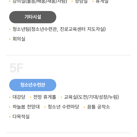
강의실(물음/배움/채움/자람)
상담실
휴게실
기타시설
청소년팀(청소년수련관, 진로교육센터 지도자실)
회의실
5F
청소년수련관
대강당
전망 휴게홀
교육실(도전/기대/성장/누림)
하늘봄 전망대
청소년 수련마당
꿈틀 공작소
다목적실