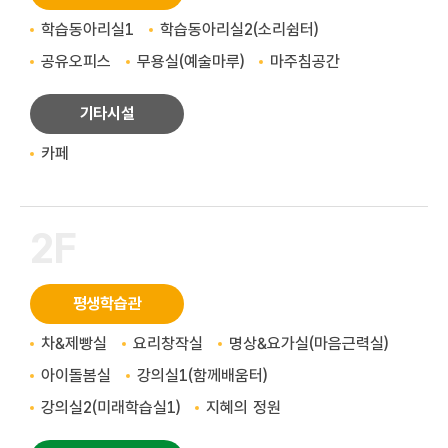
학습동아리실1
학습동아리실2(소리쉼터)
공유오피스
무용실(예술마루)
마주침공간
기타시설
카페
2F
평생학습관
차&제빵실
요리창작실
명상&요가실(마음근력실)
아이돌봄실
강의실1(함께배움터)
강의실2(미래학습실1)
지혜의 정원