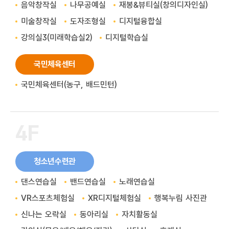
음악창작실
나무공예실
재봉&뷰티실(창의디자인실)
미술창작실
도자조형실
디지털융합실
강의실3(미래학습실2)
디지털학습실
국민체육센터
국민체육센터(농구, 배드민턴)
4F
청소년수련관
댄스연습실
밴드연습실
노래연습실
VR스포츠체험실
XR디지털체험실
행복누림 사진관
신나는 오락실
동아리실
자치활동실