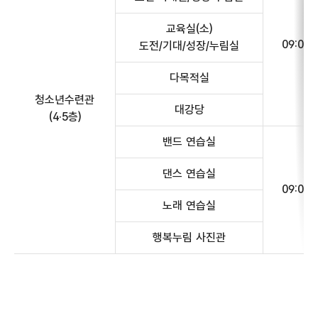
교육실(소)
09:00~
도전/기대/성장/누림실
다목적실
청소년수련관
대강당
(4·5층)
밴드 연습실
댄스 연습실
09:00~
노래 연습실
행복누림 사진관