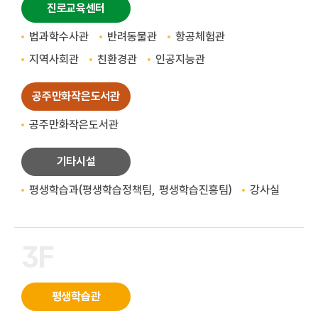
진로교육센터
법과학수사관
반려동물관
항공체험관
지역사회관
친환경관
인공지능관
공주만화작은도서관
공주만화작은도서관
기타시설
평생학습과(평생학습정책팀, 평생학습진흥팀)
강사실
3F
평생학습관