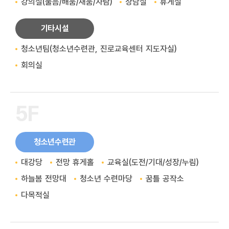
강의실(물음/배움/채움/자람)
상담실
휴게실
기타시설
청소년팀(청소년수련관, 진로교육센터 지도자실)
회의실
5F
청소년수련관
대강당
전망 휴게홀
교육실(도전/기대/성장/누림)
하늘봄 전망대
청소년 수련마당
꿈틀 공작소
다목적실