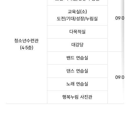
교육실(소)
09:00~
도전/기대/성장/누림실
다목적실
청소년수련관
대강당
(4·5층)
밴드 연습실
댄스 연습실
09:00~
노래 연습실
행복누림 사진관