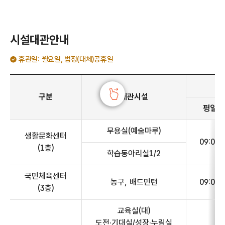
시설대관안내
휴관일: 월요일, 법정(대체)공휴일
시설대관안내 - 구분, 대관시설, 운영시간(평일(화~금), 주말(토~일), 수용인원, 1일 최대 이용시간) 정보 제공
구분
대관시설
평일(화
무용실(예술마루)
생활문화센터
09:00~
(1층)
학습동아리실1/2
국민체육센터
농구, 배드민턴
09:00~
(3층)
교육실(대)
도전·기대실/성장·누림실