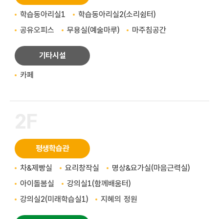
학습동아리실1
학습동아리실2(소리쉼터)
공유오피스
무용실(예술마루)
마주침공간
기타시설
카페
2F
평생학습관
차&제빵실
요리창작실
명상&요가실(마음근력실)
아이돌봄실
강의실1(함께배움터)
강의실2(미래학습실1)
지혜의 정원