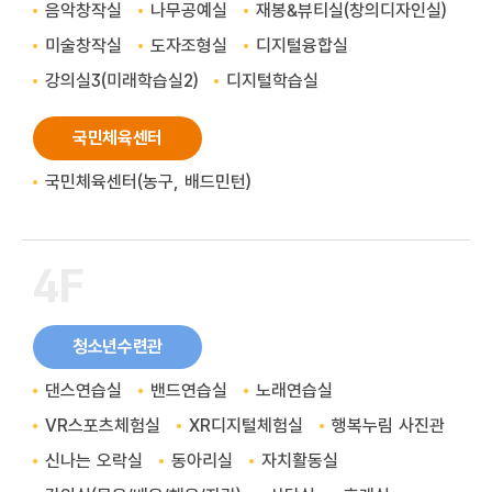
음악창작실
나무공예실
재봉&뷰티실(창의디자인실)
미술창작실
도자조형실
디지털융합실
강의실3(미래학습실2)
디지털학습실
국민체육센터
국민체육센터(농구, 배드민턴)
4F
청소년수련관
댄스연습실
밴드연습실
노래연습실
VR스포츠체험실
XR디지털체험실
행복누림 사진관
신나는 오락실
동아리실
자치활동실