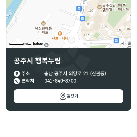
50m
공주시 행복누림
주소
충남 공주시 의당로 21 (신관동)
연락처
041-840-8700
길찾기