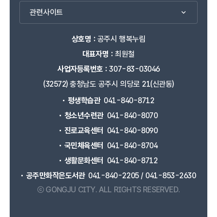
관련사이트
상호명 :
공주시 행복누림
대표자명 :
최원철
사업자등록번호 :
307-83-03046
(32572) 충청남도 공주시 의당로 21(신관동)
평생학습관
041-840-8712
청소년수련관
041-840-8070
진로교육센터
041-840-8090
국민체육센터
041-840-8704
생활문화센터
041-840-8712
공주만화작은도서관
041-840-2205 / 041-853-2630
ⓒ GONGJU CITY.
ALL RIGHTS RESERVED.