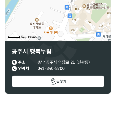
50m
공주시 행복누림
주소
충남 공주시 의당로 21 (신관동)
연락처
041-840-8700
길찾기