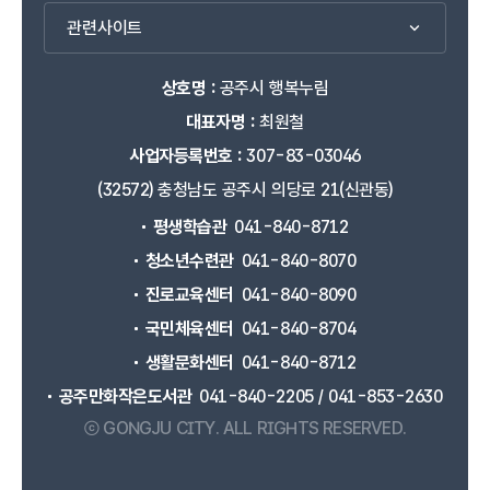
관련사이트
상호명 :
공주시 행복누림
대표자명 :
최원철
사업자등록번호 :
307-83-03046
(32572) 충청남도 공주시 의당로 21(신관동)
평생학습관
041-840-8712
청소년수련관
041-840-8070
진로교육센터
041-840-8090
국민체육센터
041-840-8704
생활문화센터
041-840-8712
공주만화작은도서관
041-840-2205 / 041-853-2630
ⓒ GONGJU CITY.
ALL RIGHTS RESERVED.