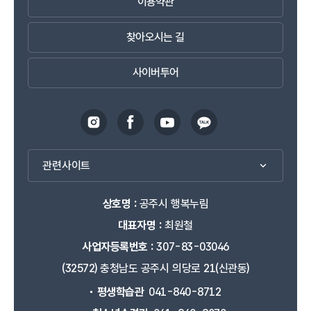
이용약관
채워 삶의질을 성장시키는 장소가 될 것입니다.
꿈과 배움이 미래가 되는 공간에서 내일을 꿈꾸며
찾아오시는 길
인생의 방향과 직업적 안목을 키워갑니다.
진로교육센터는 시민 모두가 미래의 희망을 위해 자기
주도적으로 미래에 만날 자신의 영향을 키우는
사이버투어
곳으로서 삶의 나리를 펼치는 마중물로서 큰 그림을
그리는 장이 될 것입니다.
무한한 상상력과 꿈을 키우는 공간
공주만화작은도서관은 작지만 평온하게 책과 마주하는
것입니다.
관련사이트
꿈의 보고인 만화의 가치를 높이고 만화가의 꿈과 함께
휴식과 여유를 누릴 수 있습니다.
상호명 :
공주시 행복누림
배우고 나누며 성장하는 공간에서 배움에 대한
아쉬움이 없도록 다양한 프로그램을 운용하는
대표자명 :
최원철
평생학습관은 일상의 문화를 선도하는
사업자등록번호 :
307-83-03046
생활문화플랫폼입니다.
(32572) 충청남도 공주시 의당로 21(신관동)
자기 개발을 위한 공간을 제공해 시민이 자신의 소중한
시간과 삶을 디자인할 수 있도록 도울 것입니다.
평생학습관
041-840-8712
국민체육센터는 건강한 즐거움을 운동과 함께 키우는