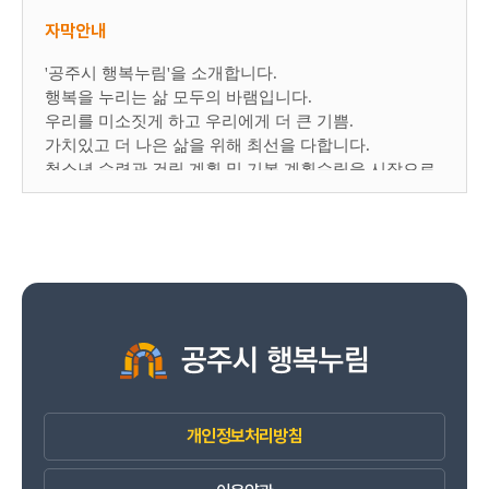
자막안내
'공주시 행복누림'을 소개합니다.
행복을 누리는 삶 모두의 바램입니다.
우리를 미소짓게 하고 우리에게 더 큰 기쁨.
가치있고 더 나은 삶을 위해 최선을 다합니다.
청소년 수련관 건립 계획 및 기본 계획수립을 시작으로
2022년 공사에 착수하여
2025년 6월 개관한 행복누림은 6,449㎡의 부지에
연면적 7,722㎡ 지하 1층 지상 5층 규모로 조성되었으며
청소년들과 지역민들의 교육, 문화, 복지 및 여가
고점이자 평생에 걸친 배움과 나눔, 소통의 공간으로서
시민의 소중한 일상을 채우는 변화의 중심에 공주시
행복누림이 있습니다.
생활이 문화가 되는 공간에서 일상을 내딛는 행복한
발걸음을 준비합니다.
개인정보처리방침
생활문화센터는 공주시민 모두가 일상 속 생활문화를
함께 누리고 학습과 함께 삶을 나누며 생활 속 필요를