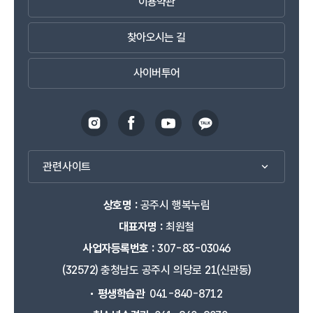
이용약관
채워 삶의질을 성장시키는 장소가 될 것입니다.
꿈과 배움이 미래가 되는 공간에서 내일을 꿈꾸며
찾아오시는 길
인생의 방향과 직업적 안목을 키워갑니다.
진로교육센터는 시민 모두가 미래의 희망을 위해 자기
주도적으로 미래에 만날 자신의 영향을 키우는
사이버투어
곳으로서 삶의 나리를 펼치는 마중물로서 큰 그림을
그리는 장이 될 것입니다.
무한한 상상력과 꿈을 키우는 공간
공주만화작은도서관은 작지만 평온하게 책과 마주하는
것입니다.
관련사이트
꿈의 보고인 만화의 가치를 높이고 만화가의 꿈과 함께
휴식과 여유를 누릴 수 있습니다.
상호명 :
공주시 행복누림
배우고 나누며 성장하는 공간에서 배움에 대한
아쉬움이 없도록 다양한 프로그램을 운용하는
대표자명 :
최원철
평생학습관은 일상의 문화를 선도하는
사업자등록번호 :
307-83-03046
생활문화플랫폼입니다.
(32572) 충청남도 공주시 의당로 21(신관동)
자기 개발을 위한 공간을 제공해 시민이 자신의 소중한
시간과 삶을 디자인할 수 있도록 도울 것입니다.
평생학습관
041-840-8712
국민체육센터는 건강한 즐거움을 운동과 함께 키우는