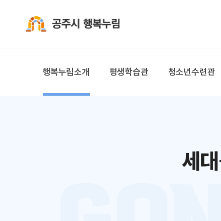
공주시 행복누림
행복누림소개
평생학습관
청소년수련관
세대