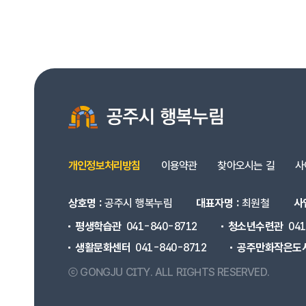
꿈의 보고인 만화
배우고 나누며 
선도하는 생활문
자기 개발을 위한
국민체육센터는 건
동시에
경쟁과 화합의 가
청소년 수련관은 
가능성을 응원하며
개인정보처리방침
이용약관
찾아오시는 길
사
평범한 일상 속 
상호명 :
공주시 행복누림
대표자명 :
최원철
사
크고 작은 배움과
누구나 바라는 행
평생학습관
041-840-8712
청소년수련관
04
생활문화센터
041-840-8712
공주만화작은도
ⓒ GONGJU CITY.
ALL RIGHTS RESERVED.