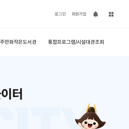
사이트맵
로그인
회원가입
팝업 열기
공주만화작은도서관
통합프로그램/시설대관조회
놀이터