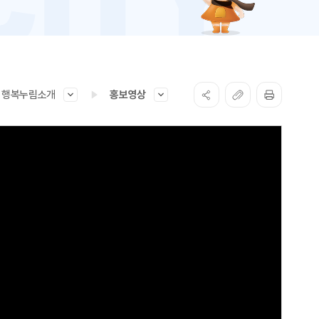
행복누림소개
홍보영상