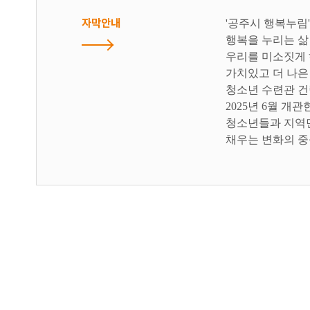
자막안내
'공주시 행복누림
행복을 누리는 삶
우리를 미소짓게 
가치있고 더 나은
청소년 수련관 건
2025년 6월 개
청소년들과 지역민
채우는 변화의 중
생활이 문화가 되
생활문화센터는 공
성장시키는 장소가
꿈과 배움이 미래
진로교육센터는 시
펼치는 마중물로서
무한한 상상력과 