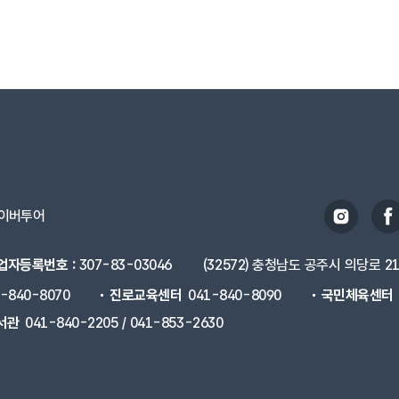
의 가치를 높이고 만화가의 꿈과 함께 휴식과 여유를 누릴 수 있
성장하는 공간에서 배움에 대한 아쉬움이 없도록 다양한 프로그램
화플랫폼입니다.
 공간을 제공해 시민이 자신의 소중한 시간과 삶을 디자인할 수 
강한 즐거움을 운동과 함께 키우는 공간으로서 만복의 근원인 
치를 바탕으로 체육 활동을 통해 건강한 즐거움을 나눌 수 있는
역사와 문화의 도시 공주에서 미래의 주역인 청소년들에게 성장
 마음껏 도전할 수 있도록 돕습니다.
이버투어
따뜻한 순간들을 채워 풍요롭게 만들어 가는 삶.
업자등록번호 :
307-83-03046
(32572) 충청남도 공주시 의당로 2
 나눔으로 삶의 소중한 변화가 시작되고 그 변화가 모여 더 나은 
복, 일상의 순간을 누림.
1-840-8070
진로교육센터
041-840-8090
국민체육센터
서관
041-840-2205 / 041-853-2630