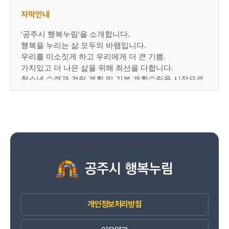
자막안내
'공주시 행복누림'을 소개합니다.
행복을 누리는 삶 모두의 바램입니다.
우리를 미소짓게 하고 우리에게 더 큰 기쁨.
가치있고 더 나은 삶을 위해 최선을 다합니다.
청소년 수련관 건립 계획 및 기본 계획수립을 시작으로
2022년 공사에 착수하여
2025년 6월 개관한 행복누림은 6,449㎡의 부지에
연면적 7,722㎡ 지하 1층 지상 5층 규모로 조성되었으며
청소년들과 지역민들의 교육, 문화, 복지 및 여가
고점이자 평생에 걸친 배움과 나눔, 소통의 공간으로서
시민의 소중한 일상을 채우는 변화의 중심에 공주시
행복누림이 있습니다.
생활이 문화가 되는 공간에서 일상을 내딛는 행복한
발걸음을 준비합니다.
개인정보처리방침
생활문화센터는 공주시민 모두가 일상 속 생활문화를
함께 누리고 학습과 함께 삶을 나누며 생활 속 필요를