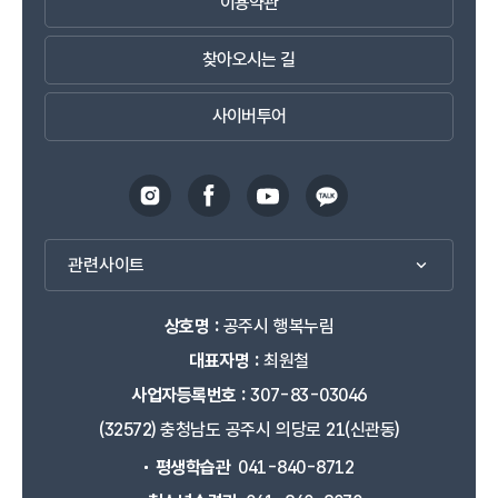
이용약관
채워 삶의질을 성장시키는 장소가 될 것입니다.
꿈과 배움이 미래가 되는 공간에서 내일을 꿈꾸며
찾아오시는 길
인생의 방향과 직업적 안목을 키워갑니다.
진로교육센터는 시민 모두가 미래의 희망을 위해 자기
주도적으로 미래에 만날 자신의 영향을 키우는
사이버투어
곳으로서 삶의 나리를 펼치는 마중물로서 큰 그림을
그리는 장이 될 것입니다.
무한한 상상력과 꿈을 키우는 공간
공주만화작은도서관은 작지만 평온하게 책과 마주하는
것입니다.
관련사이트
꿈의 보고인 만화의 가치를 높이고 만화가의 꿈과 함께
휴식과 여유를 누릴 수 있습니다.
상호명 :
공주시 행복누림
배우고 나누며 성장하는 공간에서 배움에 대한
아쉬움이 없도록 다양한 프로그램을 운용하는
대표자명 :
최원철
평생학습관은 일상의 문화를 선도하는
사업자등록번호 :
307-83-03046
생활문화플랫폼입니다.
(32572) 충청남도 공주시 의당로 21(신관동)
자기 개발을 위한 공간을 제공해 시민이 자신의 소중한
시간과 삶을 디자인할 수 있도록 도울 것입니다.
평생학습관
041-840-8712
국민체육센터는 건강한 즐거움을 운동과 함께 키우는