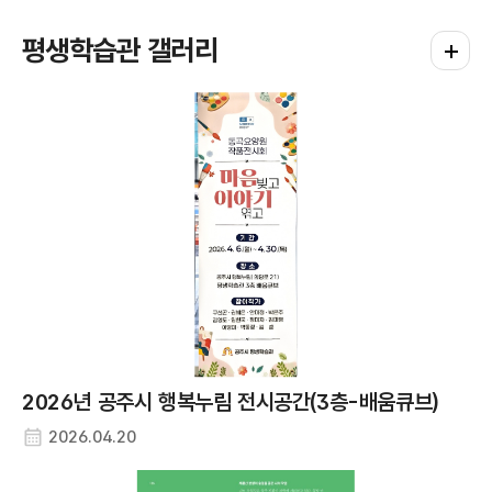
공주문화원
평생학습관 갤러리
평생학습
충남 공주시 대통1길 66
주소
041-852-9005
연락처
계룡면평생학습센터
충남 공주시 계룡면 영규대사로 474-1
주소
041-840-2556
연락처
금학동평생학습센터
충남 공주시 우금티로 496-3
주소
041-840-8715
연락처
반포면평생학습센터 (반포문화센터)
2026년 공주시 행복누림 전시공간(3층-배움큐브)
충남 공주시 반포면 연정길 17-38
주소
2026.04.20
041-840-2556
연락처
사곡면평생학습센터