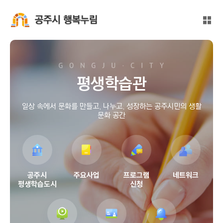
본문 바로가기
대메뉴 바로가기
전체
공주시 행복누림
평생학습관
일상 속에서 문화를 만들고, 나누고, 성장하는 공주시민의 생활
문화 공간
공주시
주요사업
프로그램
네트워크
평생학습도시
신청