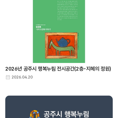
충남 공주시 사곡면 마곡사로 85-7
주소
041-840-2717
연락처
신관동평생학습센터
충남 공주시 관골1길 24-5
주소
041-840-8715
연락처
신풍면평생학습센터
충남 공주시 신풍면 골뜸길 5-27
주소
2026년 공주시 행복누림 전시공간(2층-지혜의 정원)
041-840-2408
연락처
2026.04.20
옥룡동평생학습센터
충남 공주시 무령로 342
주소
041-840-8715
연락처
우성면평생학습센터
충남 공주시 우성면 동대리길 66-1
주소