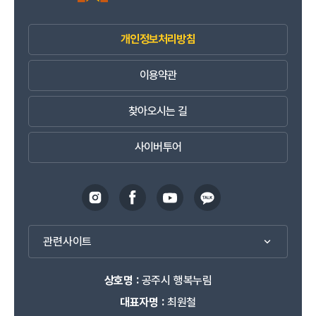
041-840-2717
연락처
개인정보처리방침
공주시농업기술센터
충남 공주시 우성면 내산목천길 52-15
주소
이용약관
041-840-8893
연락처
찾아오시는 길
웅진동평생학습센터
충남 공주시 용당길 45
주소
사이버투어
041-840-8715
연락처
월송동평생학습센터
충남 공주시 월송동현로 51
주소
041-840-8715
연락처
관련사이트
유구읍평생학습센터
상호명 :
공주시 행복누림
충남 공주시 유구읍 유구외곽로 322
주소
대표자명 :
최원철
041-840-2408
연락처