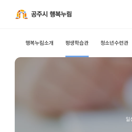
공주시 행복누림
행복누림소개
평생학습관
청소년수련관
일