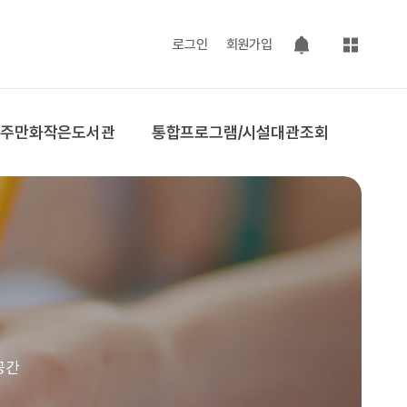
사이트맵
로그인
회원가입
팝업 열기
공주만화작은도서관
통합프로그램/시설대관조회
공간