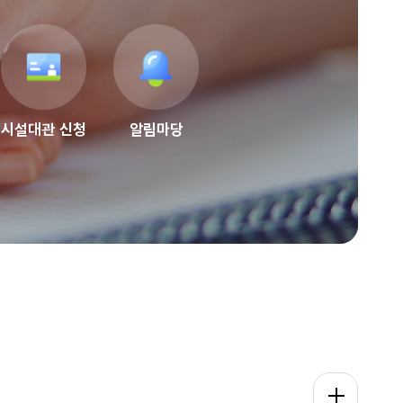
시설대관 신청
알림마당
강좌 수강신청 