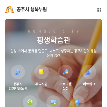
본문 바로가기
대메뉴 바로가기
전체
공주시 행복누림
평생학습관
일상 속에서 문화를 만들고, 나누고, 성장하는 공주시민의 생활
문화 공간
공주시
주요사업
프로그램
네트워크
평생학습도시
신청