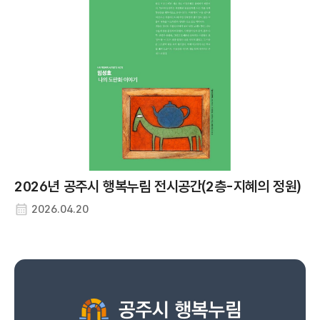
충남 공주시 사곡면 마곡사로 85-7
주소
041-840-2717
연락처
신관동평생학습센터
충남 공주시 관골1길 24-5
주소
041-840-8715
연락처
신풍면평생학습센터
충남 공주시 신풍면 골뜸길 5-27
주소
2026년 공주시 행복누림 전시공간(2층-지혜의 정원)
041-840-2408
연락처
2026.04.20
옥룡동평생학습센터
충남 공주시 무령로 342
주소
041-840-8715
연락처
우성면평생학습센터
충남 공주시 우성면 동대리길 66-1
주소