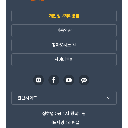
041-840-2717
연락처
개인정보처리방침
공주시농업기술센터
충남 공주시 우성면 내산목천길 52-15
주소
이용약관
041-840-8893
연락처
찾아오시는 길
웅진동평생학습센터
충남 공주시 용당길 45
주소
사이버투어
041-840-8715
연락처
월송동평생학습센터
충남 공주시 월송동현로 51
주소
041-840-8715
연락처
관련사이트
유구읍평생학습센터
상호명 :
공주시 행복누림
충남 공주시 유구읍 유구외곽로 322
주소
대표자명 :
최원철
041-840-2408
연락처