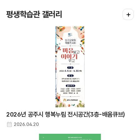
공주문화원
평생학습관 갤러리
평생학습
충남 공주시 대통1길 66
주소
041-852-9005
연락처
계룡면평생학습센터
충남 공주시 계룡면 영규대사로 474-1
주소
041-840-2556
연락처
금학동평생학습센터
충남 공주시 우금티로 496-3
주소
041-840-8715
연락처
반포면평생학습센터 (반포문화센터)
2026년 공주시 행복누림 전시공간(3층-배움큐브)
충남 공주시 반포면 연정길 17-38
주소
2026.04.20
041-840-2556
연락처
사곡면평생학습센터